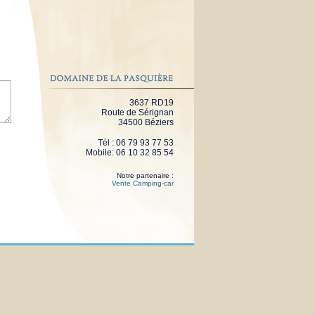
3637 RD19
Route de Sérignan
34500 Béziers
Tél : 06 79 93 77 53
Mobile: 06 10 32 85 54
Notre partenaire :
Vente Camping-car
g car
Digicode 